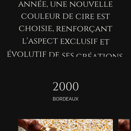
année,
une
nouvelle
couleur
de
cire
est
choisie,
renforçant
l'aspect
exclusif
et
évolutif
de
ses
créations.
2014
BORDEAUX